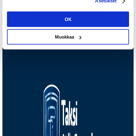
Asetukset
kuljettajille
OK
KURSSIPOLKU
Muokkaa
KURSSIPOLKU