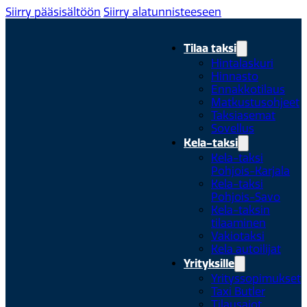
Siirry pääsisältöön
Siirry alatunnisteeseen
Tilaa taksi
Hintalaskuri
Hinnasto
Ennakkotilaus
Matkustusohjeet
Taksiasemat
Sovellus
Kela-taksi
Kela-taksi
Pohjois-Karjala
Kela-taksi
Pohjois-Savo
Kela-taksin
tilaaminen
Vakiotaksi
Kela autoilijat
Yrityksille
Yrityssopimukset
Taxi Butler
Tilausajot