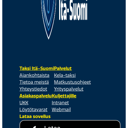
Taksi Itä-Suomi
Palvelut
Ajankohtaista
Kela-taksi
Tietoa meistä
Matkustusohjeet
Yhteystiedot
Yrityspalvelut
Asiakaspalvelu
Kuljettajille
UKK
Intranet
Löytötavarat
Webmail
Lataa sovellus