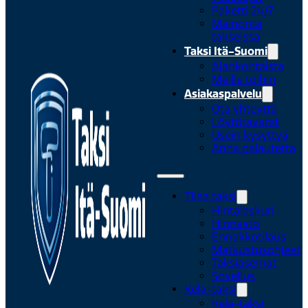
Paketti 24/7
Mainonta
takseissa
Taksi Itä-Suomi
Ajankohtaista
Meille töihin
Asiakaspalvelu
Ota yhteyttä
Löytötavarat
Usein kysyttyä
Anna palautetta
Tilaa taksi
Hintalaskuri
Hinnasto
Ennakkotilaus
Matkustusohjeet
Taksiasemat
Sovellus
Kela-taksi
Kela-taksi