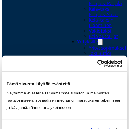
Pohjois-Karjala
Kela-taksi
Pohjois-Savo
Kela-taksin
tilaaminen
Vakiotaksi
Kela autoilijat
Yrityksille
Yrityssopimukset
Taxi Butler
Tilausajot
Paketti 24/7
Mainonta
takseissa
Taksi Itä-Suomi
Tämä sivusto käyttää evästeitä
Ajankohtaista
Meille töihin
Käytämme evästeitä tarjoamamme sisällön ja mainosten
Asiakaspalvelu
räätälöimiseen, sosiaalisen median ominaisuuksien tukemiseen
Ota yhteyttä
ja kävijämäärämme analysoimiseen.
Löytötavarat
Usein kysyttyä
Anna palautetta
Liikennöitsijöille ja