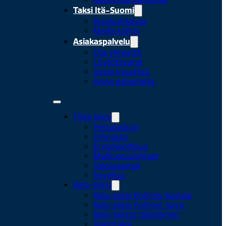
Taksi Itä-Suomi
Ajankohtaista
Meille töihin
Asiakaspalvelu
Ota yhteyttä
Löytötavarat
Usein kysyttyä
Anna palautetta
Tilaa taksi
Hintalaskuri
Hinnasto
Ennakkotilaus
Matkustusohjeet
Taksiasemat
Sovellus
Kela-taksi
Kela-taksi Pohjois-Karjala
Kela-taksi Pohjois-Savo
Kela-taksin tilaaminen
Vakiotaksi