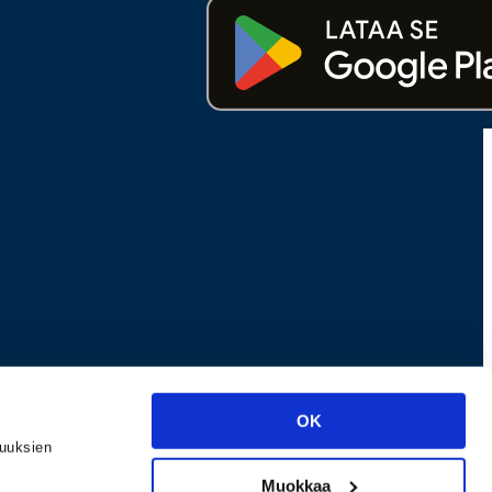
OK
suuksien
Muokkaa