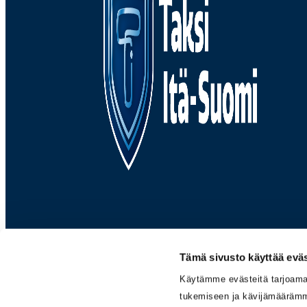
Tämä sivusto käyttää eväs
Käytämme evästeitä tarjoama
tukemiseen ja kävijämääräm