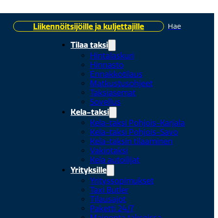
Liikennöitsijöille ja kuljettajille
Hae
Tilaa taksi
Hintalaskuri
Hinnasto
Ennakkotilaus
Matkustusohjeet
Taksiasemat
Sovellus
Kela-taksi
Kela-taksi Pohjois-Karjala
Kela-taksi Pohjois-Savo
Kela-taksin tilaaminen
Vakiotaksi
Kela autoilijat
Yrityksille
Yrityssopimukset
Taxi Butler
Tilausajot
Paketti 24/7
Mainonta takseissa