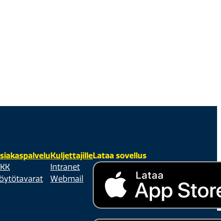
siakaspalvelu
Kuljettajille
Lataa sovellus
KK
Intranet
öytötavarat
Webmail