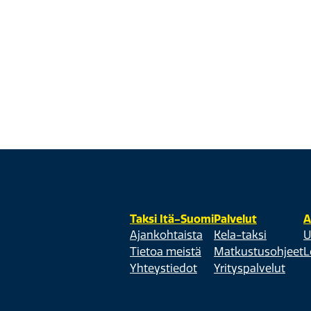
Taksi Itä-Suomi
Palvelut
A
Ajankohtaista
Kela-taksi
U
Tietoa meistä
Matkustusohjeet
L
Yhteystiedot
Yrityspalvelut