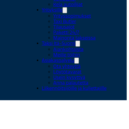
Kela autoilijat
Yrityksille
Yrityssopimukset
Taxi Butler
Tilausajot
Paketti 24/7
Mainonta takseissa
Taksi Itä-Suomi
Ajankohtaista
Meille töihin
Asiakaspalvelu
Ota yhteyttä
Löytötavarat
Usein kysyttyä
Anna palautetta
Liikennöitsijöille ja kuljettajille