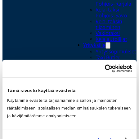
Pohjois-Karjala
Kela-taksi
Pohjois-Savo
Kela-taksin
tilaaminen
Vakiotaksi
Kela autoilijat
Yrityksille
Yrityssopimukset
Taxi Butler
Tilausajot
Paketti 24/7
Mainonta
takseissa
Taksi Itä-Suomi
Tämä sivusto käyttää evästeitä
Ajankohtaista
Meille töihin
Käytämme evästeitä tarjoamamme sisällön ja mainosten
Asiakaspalvelu
räätälöimiseen, sosiaalisen median ominaisuuksien tukemiseen
Ota yhteyttä
ja kävijämäärämme analysoimiseen.
Löytötavarat
Usein kysyttyä
Anna palautetta
Liikennöitsijöille ja