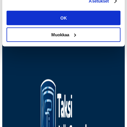
Asetukset
kuljettajille
OK
Valikko
Muokkaa
Valikko