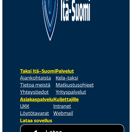
Taksi Itä-Suomi
Palvelut
Ajankohtaista
Kela-taksi
Tietoa meistä
Matkustusohjeet
Yhteystiedot
Yrityspalvelut
Asiakaspalvelu
Kuljettajille
UKK
Intranet
Löytötavarat
Webmail
Lataa sovellus