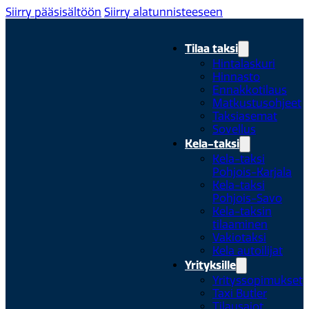
Siirry pääsisältöön
Siirry alatunnisteeseen
Tilaa taksi
Hintalaskuri
Hinnasto
Ennakkotilaus
Matkustusohjeet
Taksiasemat
Sovellus
Kela-taksi
Kela-taksi
Pohjois-Karjala
Kela-taksi
Pohjois-Savo
Kela-taksin
tilaaminen
Vakiotaksi
Kela autoilijat
Yrityksille
Yrityssopimukset
Taxi Butler
Tilausajot