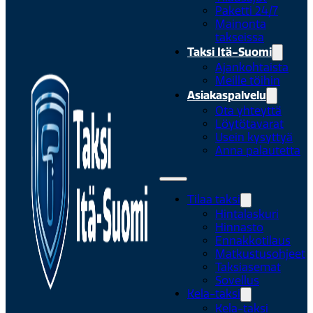
Paketti 24/7
Mainonta
takseissa
Taksi Itä-Suomi
Ajankohtaista
Meille töihin
Asiakaspalvelu
Ota yhteyttä
Löytötavarat
Usein kysyttyä
Anna palautetta
Tilaa taksi
Hintalaskuri
Hinnasto
Ennakkotilaus
Matkustusohjeet
Taksiasemat
Sovellus
Kela-taksi
Kela-taksi