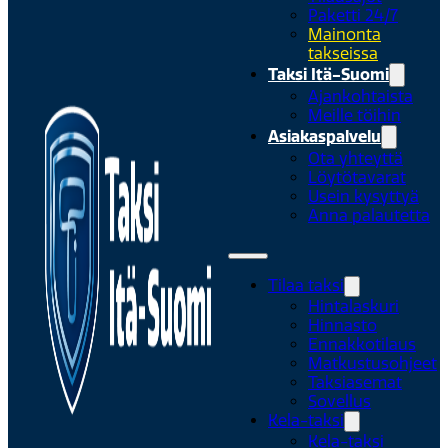
Paketti 24/7
Mainonta
takseissa
Taksi Itä-Suomi
Ajankohtaista
Meille töihin
Asiakaspalvelu
Ota yhteyttä
Löytötavarat
Usein kysyttyä
Anna palautetta
Tilaa taksi
Hintalaskuri
Hinnasto
Ennakkotilaus
Matkustusohjeet
Taksiasemat
Sovellus
Kela-taksi
Kela-taksi