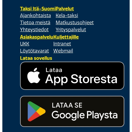
Taksi Itä-Suomi
Palvelut
Ajankohtaista
Kela-taksi
Tietoa meistä
Matkustusohjeet
Yhteystiedot
Yrityspalvelut
Asiakaspalvelu
Kuljettajille
UKK
Intranet
Löytötavarat
Webmail
Lataa sovellus