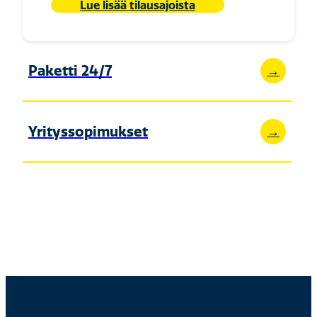
Lue lisää tilausajoista
Paketti 24/7
→
Yrityssopimukset
→