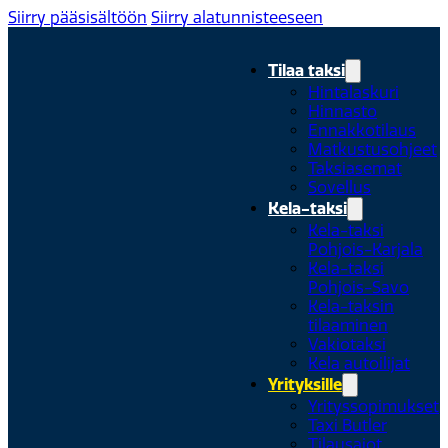
Siirry pääsisältöön
Siirry alatunnisteeseen
Tilaa taksi
Hintalaskuri
Hinnasto
Ennakkotilaus
Matkustusohjeet
Taksiasemat
Sovellus
Kela-taksi
Kela-taksi
Pohjois-Karjala
Kela-taksi
Pohjois-Savo
Kela-taksin
tilaaminen
Vakiotaksi
Kela autoilijat
Yrityksille
Yrityssopimukset
Taxi Butler
Tilausajot