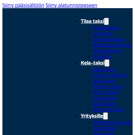
Siirry pääsisältöön
Siirry alatunnisteeseen
Tilaa taksi
Hintalaskuri
Hinnasto
Ennakkotilaus
Matkustusohjeet
Taksiasemat
Sovellus
Kela-taksi
Kela-taksi
Pohjois-Karjala
Kela-taksi
Pohjois-Savo
Kela-taksin
tilaaminen
Vakiotaksi
Kela autoilijat
Yrityksille
Yrityssopimukset
Taxi Butler
Tilausajot