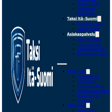
Paketti 24/7
Mainonta
takseissa
Taksi Itä-Suomi
Ajankohtaista
Meille töihin
Asiakaspalvelu
Ota yhteyttä
Löytötavarat
Usein kysyttyä
Anna palautetta
Tilaa taksi
Hintalaskuri
Hinnasto
Ennakkotilaus
Matkustusohjeet
Taksiasemat
Sovellus
Kela-taksi
Kela-taksi