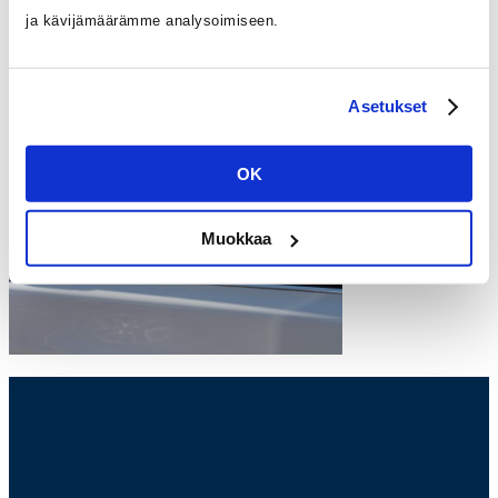
kuljettajille
ja kävijämäärämme analysoimiseen.
IMG_4045
Asetukset
OK
Muokkaa