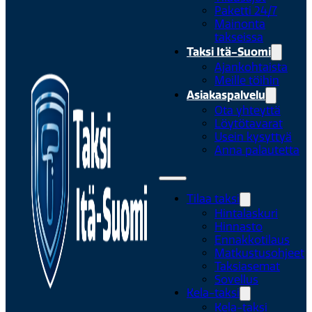
Paketti 24/7
Mainonta
takseissa
Taksi Itä-Suomi
Ajankohtaista
Meille töihin
Asiakaspalvelu
Ota yhteyttä
Löytötavarat
Usein kysyttyä
Anna palautetta
Tilaa taksi
Hintalaskuri
Hinnasto
Ennakkotilaus
Matkustusohjeet
Taksiasemat
Sovellus
Kela-taksi
Kela-taksi