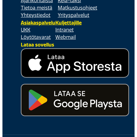
Ajankohtaista
Kela-taksi
Tietoa meistä
Matkustusohjeet
Yhteystiedot
Yrityspalvelut
Asiakaspalvelu
Kuljettajille
UKK
Intranet
Löytötavarat
Webmail
Lataa sovellus