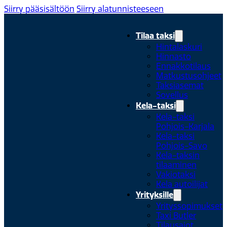
Siirry pääsisältöön
Siirry alatunnisteeseen
Tilaa taksi
Hintalaskuri
Hinnasto
Ennakkotilaus
Matkustusohjeet
Taksiasemat
Sovellus
Kela-taksi
Kela-taksi
Pohjois-Karjala
Kela-taksi
Pohjois-Savo
Kela-taksin
tilaaminen
Vakiotaksi
Kela autoilijat
Yrityksille
Yrityssopimukset
Taxi Butler
Tilausajot