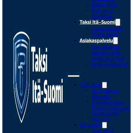
Paketti 24/7
Mainonta
takseissa
Taksi Itä-Suomi
Ajankohtaista
Meille töihin
Asiakaspalvelu
Ota yhteyttä
Löytötavarat
Usein kysyttyä
Anna palautetta
Tilaa taksi
Hintalaskuri
Hinnasto
Ennakkotilaus
Matkustusohjeet
Taksiasemat
Sovellus
Kela-taksi
Kela-taksi