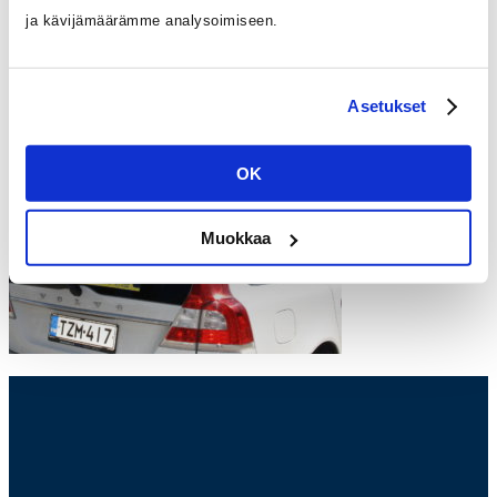
kuljettajille
ja kävijämäärämme analysoimiseen.
IMG_4055
Asetukset
OK
Muokkaa