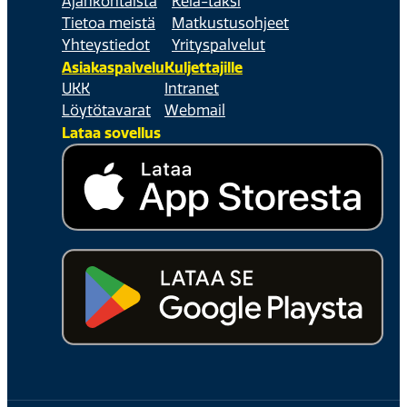
Ajankohtaista
Kela-taksi
Tietoa meistä
Matkustusohjeet
Yhteystiedot
Yrityspalvelut
Asiakaspalvelu
Kuljettajille
UKK
Intranet
Löytötavarat
Webmail
Lataa sovellus